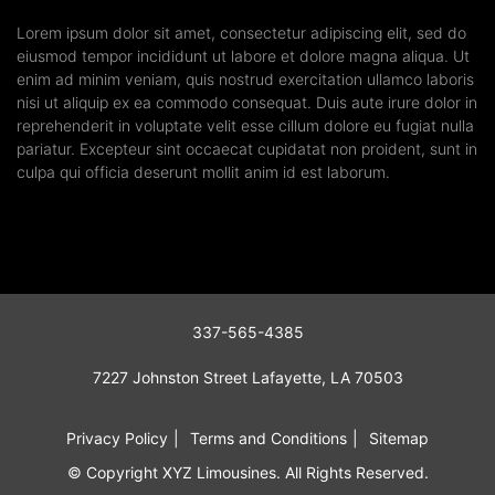
Lorem ipsum dolor sit amet, consectetur adipiscing elit, sed do
eiusmod tempor incididunt ut labore et dolore magna aliqua. Ut
enim ad minim veniam, quis nostrud exercitation ullamco laboris
nisi ut aliquip ex ea commodo consequat. Duis aute irure dolor in
reprehenderit in voluptate velit esse cillum dolore eu fugiat nulla
pariatur. Excepteur sint occaecat cupidatat non proident, sunt in
culpa qui officia deserunt mollit anim id est laborum.
337-565-4385
7227 Johnston Street Lafayette, LA 70503
Privacy Policy
Terms and Conditions
Sitemap
© Copyright XYZ Limousines. All Rights Reserved.